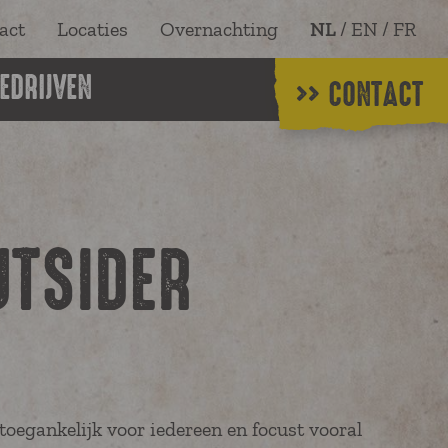
act
Locaties
Overnachting
NL
/
EN
/
FR
EDRIJVEN
CONTACT
UTSIDER
oegankelijk voor iedereen en focust vooral