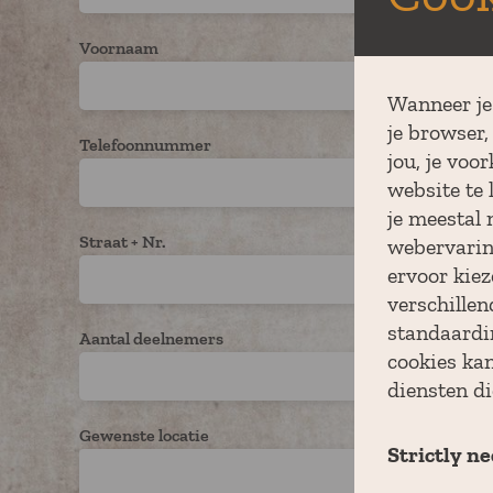
Voornaam
Wanneer je 
je browser,
Telefoonnummer
jou, je voo
website te 
je meestal 
Straat + Nr.
webervarin
ervoor kiez
verschille
standaardi
Aantal deelnemers
cookies kan
diensten d
Gewenste locatie
Strictly n