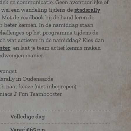
iek en communicatie. Geen avontuurlijke of
, wel een wandeling tijdens de
stadsrally
Met de roadbook bij de hand leren de
ar beter kennen. In de namiddag staan
challenges op het programma tijdens de
och wat actiever in de namiddag? Kies dan
ster
' en laat je team actief kennis maken
gedwongen manier.
tvangst
dsrally in Oudenaarde
ch naar keuze (niet inbegrepen)
iniacs // Fun Teambooster
Volledige dag
Vanaf €65 p.p.