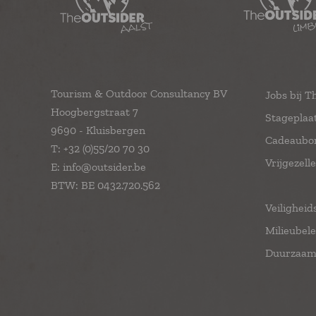
Tourism & Outdoor Consultancy BV
Jobs bij T
Hoogbergstraat 7
Stageplaa
9690 - Kluisbergen
Cadeaubo
T:
+32 (0)55/20 70 30
Vrijgezell
E:
info@outsider.be
BTW: BE 0432.720.562
Veiligheid
Milieubele
Duurzaamh