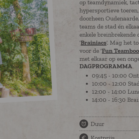
op teamdynamiek, tact
hypersportieve toeren
doorheen Oudenaarde. 
teams de stad én elka
enkele breinbrekende 
'
Brainiacs
'. Mag het t
voor de '
Fun Teamboo
met elkaar op een on
DAGPROGRAMMA
09:45 - 10:00 On
10:00 - 12:00 Sta
12:00 - 14:00 Lun
14:00 - 16:30 Bra
Duur
Kostprijs