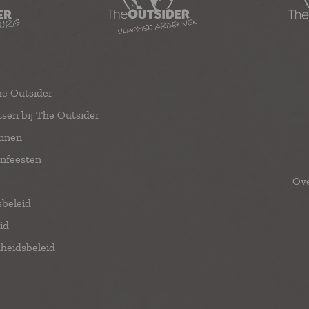
he Outsider
tsen bij The Outsider
nnen
enfeesten
Ove
sbeleid
id
eidsbeleid