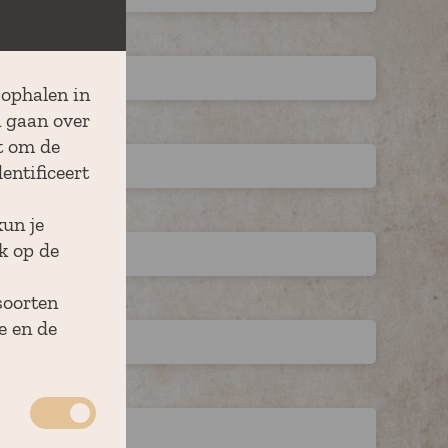
 ophalen in
n gaan over
t om de
entificeert
laats
kun je
k op de
soorten
e en de