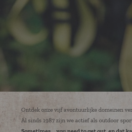
owner of th
provenance
Ontdek onze vijf avontuurlijke domeinen ver
Al sinds 1987 zijn we actief als outdoor sp
Sometimes... you need to get out, en dat ka