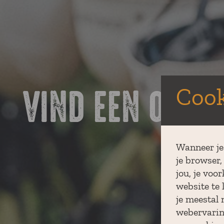
VIND EEN OUTSI
Cook
Wanneer je 
je browser,
jou, je voo
website te 
je meestal 
webervarin