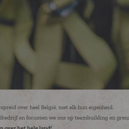
e website visited.
.
spreid over heel België, met elk hun eigenheid.
ortbedrijf en focussen we ons op teambuilding en gren
n over het hele land!