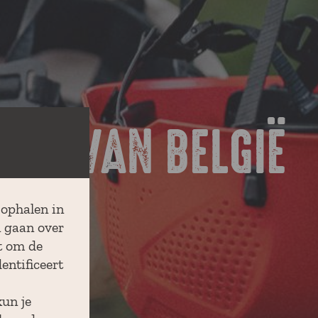
HOEK VAN BELGIË
 ophalen in
n gaan over
t om de
entificeert
kun je