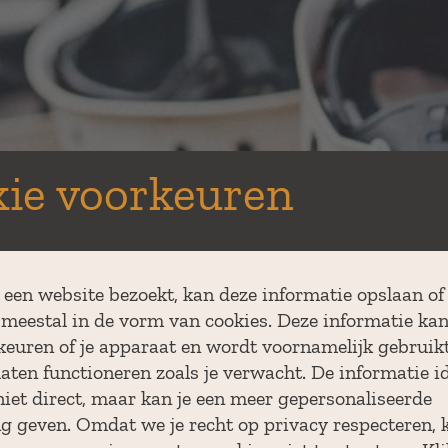
DER IN ELKE UIT
ie voorkeuren
een website bezoekt, kan deze informatie opslaan of
 meestal in de vorm van cookies. Deze informatie ka
rkeuren of je apparaat en wordt voornamelijk gebruik
laten functioneren zoals je verwacht. De informatie id
niet direct, maar kan je een meer gepersonaliseerde
g geven. Omdat we je recht op privacy respecteren, 