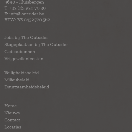
9690 - Kluisbergen
T:
+32 (0)55/20 70 30
E:
info@outsider.be
BTW: BE 0432.720.562
Jobs bij The Outsider
Stageplaatsen bij The Outsider
Cadeaubonnen
Vrijgezellenfeesten
Veiligheidsbeleid
Milieubeleid
Duurzaamheidsbeleid
Home
Nieuws
Contact
Locaties