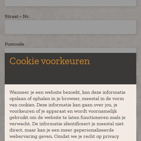
Straat + Nr.
Postcode
Cookie voorkeuren
Plaats
Wanneer je een website bezoekt, kan deze informatie
opslaan of ophalen in je browser, meestal in de vorm
Aantal deelnemers
van cookies. Deze informatie kan gaan over jou, je
voorkeuren of je apparaat en wordt voornamelijk
gebruikt om de website te laten functioneren zoals je
verwacht. De informatie identificeert je meestal niet
Gewenste locatie
direct, maar kan je een meer gepersonaliseerde
webervaring geven. Omdat we je recht op privacy