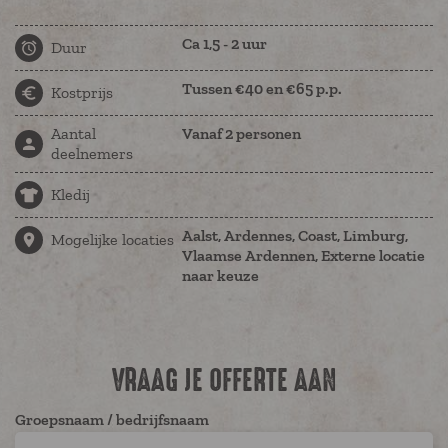
Ca 1,5 - 2 uur
Duur
Tussen €40 en €65 p.p.
Kostprijs
Aantal
Vanaf 2 personen
deelnemers
Kledij
Aalst, Ardennes, Coast, Limburg,
Mogelijke locaties
Vlaamse Ardennen, Externe locatie
naar keuze
VRAAG JE OFFERTE AAN
Groepsnaam / bedrijfsnaam