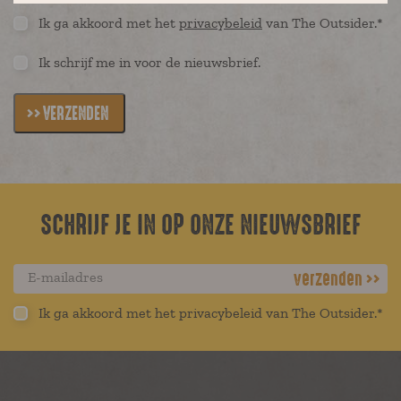
the cookies are for the exclusive use of the owner of the
always of third-party provenance.
Ik ga akkoord met het
privacybeleid
van The Outsider.*
website visited.
Ik schrijf me in voor de nieuwsbrief.
VERZENDEN
SCHRIJF JE IN OP ONZE NIEUWSBRIEF
verzenden
Ik ga akkoord met het privacybeleid van The Outsider.*