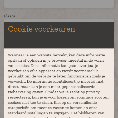
Plaats
Cookie voorkeuren
Aantal deelnemers
Wanneer je een website bezoekt, kan deze informatie
opslaan of ophalen in je browser, meestal in de vorm
Gewenste locatie
van cookies. Deze informatie kan gaan over jou, je
voorkeuren of je apparaat en wordt voornamelijk
gebruikt om de website te laten functioneren zoals je
verwacht. De informatie identificeert je meestal niet
Geplande datum (niet verplicht)
direct, maar kan je een meer gepersonaliseerde
webervaring geven. Omdat we je recht op privacy
respecteren, kun je ervoor kiezen om sommige soorten
cookies niet toe te staan. Klik op de verschillende
categorieën om meer te weten te komen en onze
Starttijd (niet verplicht)
standaardinstellingen te wijzigen. Het blokkeren van