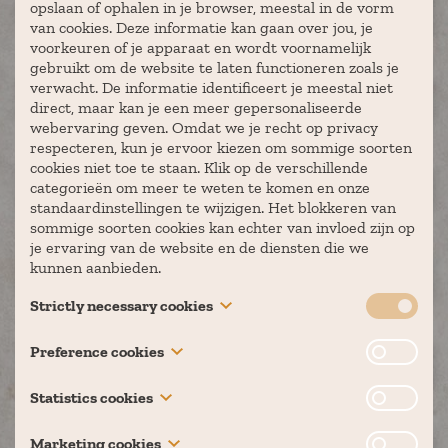
opslaan of ophalen in je browser, meestal in de vorm
van cookies. Deze informatie kan gaan over jou, je
voorkeuren of je apparaat en wordt voornamelijk
Plaats
gebruikt om de website te laten functioneren zoals je
verwacht. De informatie identificeert je meestal niet
direct, maar kan je een meer gepersonaliseerde
webervaring geven. Omdat we je recht op privacy
respecteren, kun je ervoor kiezen om sommige soorten
Aantal deelnemers
cookies niet toe te staan. Klik op de verschillende
categorieën om meer te weten te komen en onze
standaardinstellingen te wijzigen. Het blokkeren van
sommige soorten cookies kan echter van invloed zijn op
Gewenste locatie
je ervaring van de website en de diensten die we
kunnen aanbieden.
Strictly necessary cookies
Geplande datum (niet verplicht)
These cookies are necessary for the website to function
Preference cookies
and cannot be switched off in our systems. They are
usually only set in response to actions made by you
Also known as “functionality cookies,” these cookies
Statistics cookies
which amount to a request for services, such as setting
allow a website to remember choices you have made in
Starttijd (niet verplicht)
your privacy preferences, logging in or filling in forms.
the past, like what language you prefer, what region
Also known as “performance cookies,” these cookies
You can set your browser to block or alert you about
Marketing cookies