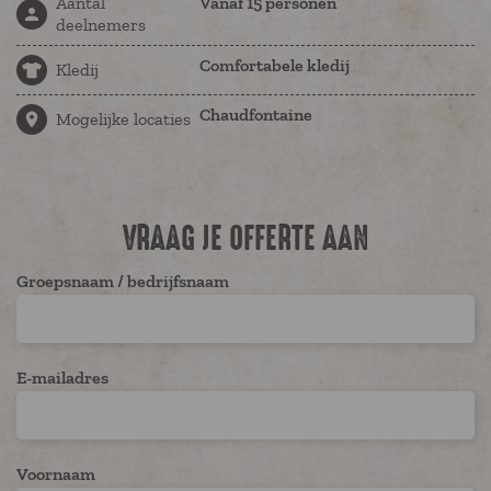
Aantal
Vanaf 15 personen
deelnemers
Comfortabele kledij
Kledij
Chaudfontaine
Mogelijke locaties
VRAAG JE OFFERTE AAN
Groepsnaam / bedrijfsnaam
E-mailadres
Voornaam