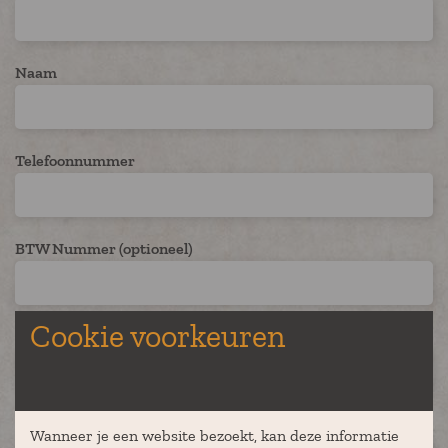
Naam
Telefoonnummer
BTW Nummer (optioneel)
Cookie voorkeuren
Straat + Nr.
Postcode
Wanneer je een website bezoekt, kan deze informatie